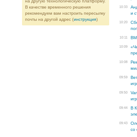
на другую технологическую платформу.
В качестве временного решения
Ан
10:33
рекомендуем вам настроить пересылку
и с
почты на другой адрес (
инструкция
)
Сбо
10:20
по
BM
10:11
«Ч
10:09
пр
Ре
10:08
ми
Ве
09:59
иг
Vam
09:50
игр
В 
09:44
эл
Ол
09:43
со 