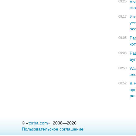
Viv
09:25
ск
Иг
09:17
уст
ос
Рас
09:05
ко
Ра
09:03
ау
War
08:59
эле
В 
08:52
вр
ра
© «
torba.
com
», 2008—2026
Пользовательское соглашение