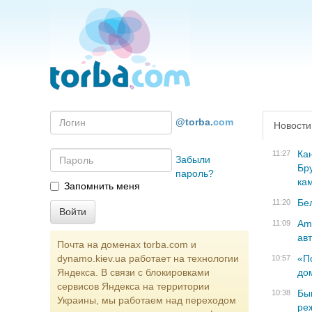
@torba.
com
Новости
Ка
11:27
Забыли
Бр
пароль?
ка
Запомнить меня
Бе
11:20
Am
11:09
ав
Почта на доменах torba.com и
dynamo.kiev.ua работает на технологии
«П
10:57
Яндекса. В связи с блокировками
до
сервисов Яндекса на территории
Бы
10:38
Украины, мы работаем над переходом
ре