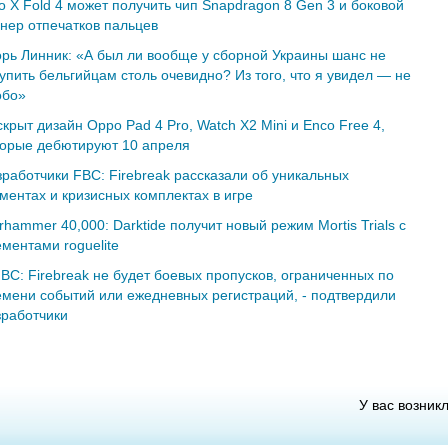
o X Fold 4 может получить чип Snapdragon 8 Gen 3 и боковой
анер отпечатков пальцев
орь Линник: «А был ли вообще у сборной Украины шанс не
упить бельгийцам столь очевидно? Из того, что я увидел — не
обо»
крыт дизайн Oppo Pad 4 Pro, Watch X2 Mini и Enco Free 4,
торые дебютируют 10 апреля
зработчики FBC: Firebreak рассказали об уникальных
гментах и кризисных комплектах в игре
hammer 40,000: Darktide получит новый режим Mortis Trials с
ментами roguelite
FBC: Firebreak не будет боевых пропусков, ограниченных по
емени событий или ежедневных регистраций, - подтвердили
зработчики
У вас возник