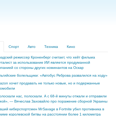
Спорт
Авто
Техника
Кино
надский режиссер Кроненберг считает, что хейт фильма
уталист за использование ИИ является продуманной
мпанией со стороны других номинантов на Оскар
льгийские болельщики: «Автобус Реброва развалился на ходу»
azon хочет продавать не только новые, но и подержанные
томобили
олоскали нас, полоскали. А с 68-й минуты отжали и отправили
мой», — Вячеслав Заховайло про поражение сборной Украины
вший киберспортсмен MrSavage в Fortnite убил противника в
жиме королевской битвы на расстоянии более 1 километра