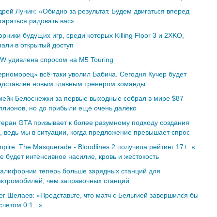
дрей Лунин: «Обидно за результат. Будем двигаться вперед
тараться радовать вас»
рники будущих игр, среди которых Killing Floor 3 и 2XKO,
пали в открытый доступ
W удивлена ​​спросом на M5 Touring
ерноморец» всё-таки уволил Бабича. Сегодня Кучер будет
едставлен новым главным тренером команды
мейк Белоснежки за первые выходные собрал в мире $87
ллионов, но до прибыли еще очень далеко
теран GTA призывает к более разумному подходу создания
р, ведь мы в ситуации, когда предложение превышает спрос
pire: The Masquerade - Bloodlines 2 получила рейтинг 17+: в
е будет интенсивное насилие, кровь и жестокость
Калифорнии теперь больше зарядных станций для
ектромобилей, чем заправочных станций
ег Шелаев: «Представьте, что матч с Бельгией завершился бы
счетом 0:1...»